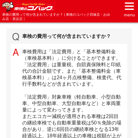
menu
車検の費用って何が含まれていますか？ | 車検のコバック貝塚店・おゆ
み店・美浜店｜
車検の費用って何が含まれていますか？
車検費用は「法定費用」と「基本整備料金
（車検基本料）」に分けることができます。
「法定費用」は重量税、自賠責保険料と印紙
代の合計金額です。また「基本整備料金（車
検基本料）」は24ヶ月点検整備、検査代、代
行手数料などが含まれています。
「法定費用」対象車種（軽自動車、小型自動
車、中型自動車、大型自動車など）と車両重
量によって変わってきます。
またエコカー減税が適用される車種は2回目
の継続車検でも自動車重量税は50％免除の場
合があり、逆に6回目の継続車検となる13年
経過以上、18年経過以上の車種は税額が上が