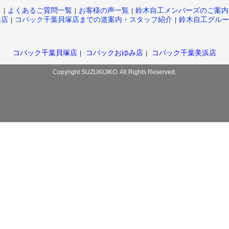
る
よくあるご質問一覧
お客様の声一覧
鈴木自工メンバーズのご案内
み店
コバック千葉貝塚店までの道案内・スタッフ紹介
鈴木自工グルー
コバック千葉貝塚店
コバックおゆみ店
コバック千葉美浜店
Copyright SUZUKIJIKO. All Rights Reserved.