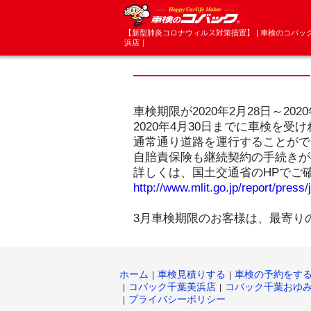
【新型肺炎コロナウィルス対策措置】 | 車検のコバ
浜店｜
車検期限が2020年2月28日～2
2020年4月30日までに車検を
通常通り道路を運行することがで
自賠責保険も継続契約の手続きが
詳しくは、国土交通省のHPで
http://www.mlit.go.jp/report/pres
3月車検期限のお客様は、最寄り
ホーム
車検見積りする
車検の予約をす
コバック千葉美浜店
コバック千葉おゆ
プライバシーポリシー