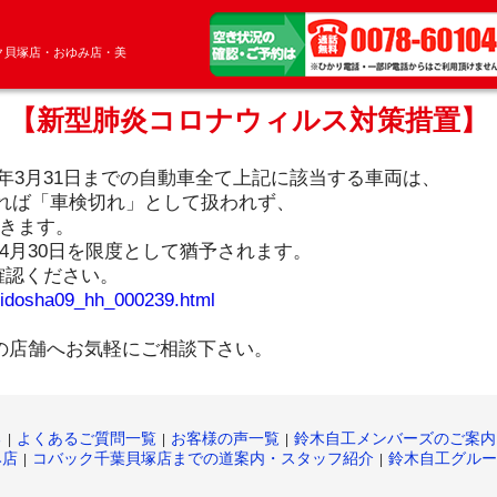
ック貝塚店・おゆみ店・美
【新型肺炎コロナウィルス対策措置】
020年3月31日までの自動車全て上記に該当する車両は、
受ければ「車検切れ」として扱われず、
きます。
4月30日を限度として猶予されます。
ご確認ください。
s/jidosha09_hh_000239.html
の店舗へお気軽にご相談下さい。
る
よくあるご質問一覧
お客様の声一覧
鈴木自工メンバーズのご案内
み店
コバック千葉貝塚店までの道案内・スタッフ紹介
鈴木自工グルー